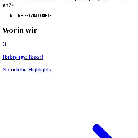
an?
+
── No. 05 — Spezialgebiete
Worin wir
brillieren
0
1
Balayage Basel
Natürliche Highlights
ab CHF 299