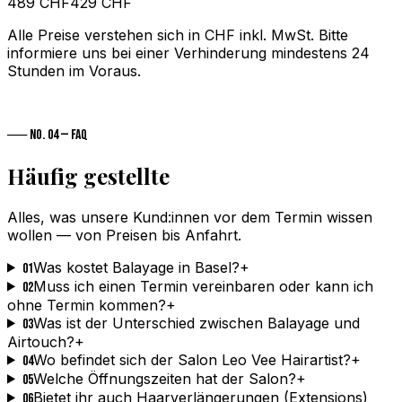
489
CHF
429 CHF
Alle Preise verstehen sich in CHF inkl. MwSt. Bitte
informiere uns bei einer Verhinderung mindestens 24
Stunden im Voraus.
Jetzt Termin vereinbaren
──
No. 04
— FAQ
Häufig gestellte
Fragen
Alles, was unsere Kund:innen vor dem Termin wissen
wollen — von Preisen bis Anfahrt.
Was kostet Balayage in Basel?
+
01
Muss ich einen Termin vereinbaren oder kann ich
02
ohne Termin kommen?
+
Was ist der Unterschied zwischen Balayage und
03
Airtouch?
+
Wo befindet sich der Salon Leo Vee Hairartist?
+
04
Welche Öffnungszeiten hat der Salon?
+
05
Bietet ihr auch Haarverlängerungen (Extensions)
06