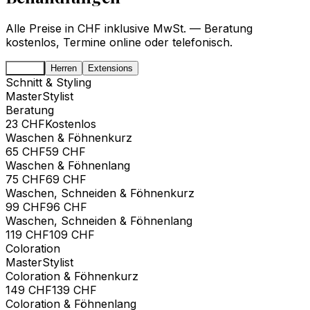
Alle Preise in CHF inklusive MwSt. — Beratung
kostenlos, Termine online oder telefonisch.
Damen
Herren
Extensions
Schnitt & Styling
Master
Stylist
Beratung
23
CHF
Kostenlos
Waschen & Föhnen
kurz
65
CHF
59 CHF
Waschen & Föhnen
lang
75
CHF
69 CHF
Waschen, Schneiden & Föhnen
kurz
99
CHF
96 CHF
Waschen, Schneiden & Föhnen
lang
119
CHF
109 CHF
Coloration
Master
Stylist
Coloration & Föhnen
kurz
149
CHF
139 CHF
Coloration & Föhnen
lang