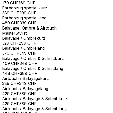
179
CHF
169 CHF
Farbabzug speziell
kurz
389
CHF
299 CHF
Farbabzug speziell
lang
489
CHF
339 CHF
Balayage, Ombré & Airtouch
Master
Stylist
Balayage / Ombré
kurz
329
CHF
299 CHF
Balayage / Ombré
lang
379
CHF
349 CHF
Balayage / Ombré & Schnitt
kurz
409
CHF
349 CHF
Balayage / Ombré & Schnitt
lang
448
CHF
389 CHF
Airtouch / Balayage
kurz
389
CHF
349 CHF
Airtouch / Balayage
lang
429
CHF
389 CHF
Airtouch / Balayage & Schnitt
kurz
429
CHF
389 CHF
Airtouch / Balayage & Schnitt
lang